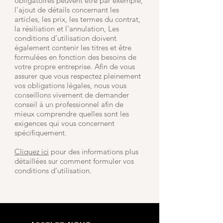
obligatoires peuvent être par exemple,
l’ajout de détails concernant les
articles, les prix, les termes du contrat,
la résiliation et l’annulation, Les
conditions d’utilisation doivent
également contenir les titres et être
formulées en fonction des besoins de
votre propre entreprise. Afin de vous
assurer que vous respectez pleinement
vos obligations légales, nous vous
conseillons vivement de demander
conseil à un professionnel afin de
mieux comprendre quelles sont les
exigences qui vous concernent
spécifiquement.
Cliquez ici
pour des informations plus
détaillées sur comment formuler vos
conditions d’utilisation.