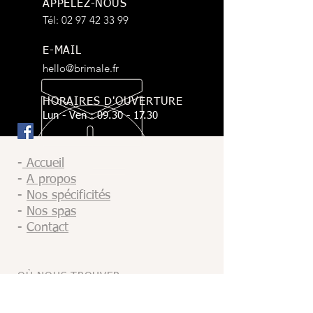
APPELEZ-NOUS
Tél:
02 97 42 33 99
E-MAIL
hello@brimale.fr
HORAIRES D'OUVERTURE
Lun - Ven :
09.30 - 17.30
-
Accueil
-
A propos
-
Nos
spécificités
-
Nos spas
-
Contact
OÙ NOUS TROUVER
Agence de VANNES
Zone d'activités de Kerboulard